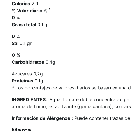
Calorias
2.9
*
% Valor diario %
0
%
Grasa total
0,1 g
0
%
Sal
0,1 gr
0
%
Carbohidratos
0,4g
Azúcares 0,2g
Proteínas
0,1g
*
Los porcentajes de valores diarios se basan en una di
INGREDIENTES:
Agua, tomate doble concentrado, pepi
aroma de humo, estabilizante (goma xantana), conserv
Información de Alérgenos
: Puede contener trazas de s
Marca