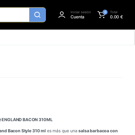
Iniciar sesión
Total
0
Cuenta
0.00
€
BQ ENGLAND BACON 310ML
and Bacon Style 310 ml
es más que una
salsa barbacoa con