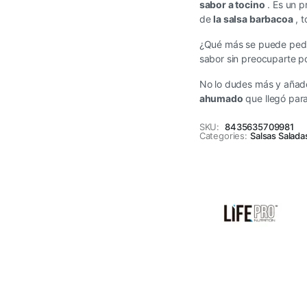
sabor a tocino
. Es un p
de
la salsa barbacoa
, t
¿Qué más se puede pedi
sabor sin preocuparte por
No lo dudes más y añade
ahumado
que llegó par
SKU:
8435635709981
Categories:
Salsas Salada