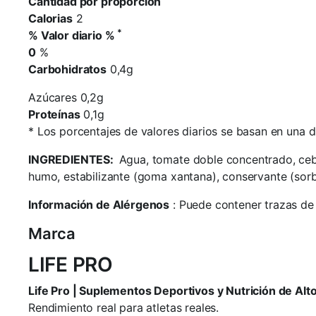
Cantidad por proporción
Calorias
2
*
% Valor diario %
0
%
Carbohidratos
0,4g
Azúcares 0,2g
Proteínas
0,1g
*
Los porcentajes de valores diarios se basan en una di
INGREDIENTES:
Agua, tomate doble concentrado, cebo
humo, estabilizante (goma xantana), conservante (sorb
Información de Alérgenos
: Puede contener trazas de s
Marca
LIFE PRO
Life Pro | Suplementos Deportivos y Nutrición de Al
Rendimiento real para atletas reales.