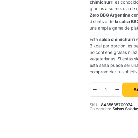
chimichurri
es conocido
gracias a su mezcla de e
Zero BBQ Argentina co
distintivo de
la salsa BB
una amplia gama de plat
Esta
salsa chimichurri
e
3 kcal por porción, es p
no contiene grasas ni a
vegetarianas. Si estás s
esta salsa puede ser una
comprometer tus objetiv
Añ
SKU:
8435635709974
Categories:
Salsas Salada