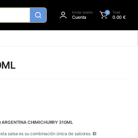
Iniciar sesión
Total
0
Cuenta
0.00
€
0ML
Q ARGENTINA CHIMICHURRY 310ML
esta salsa es su combinación única de sabores.
El