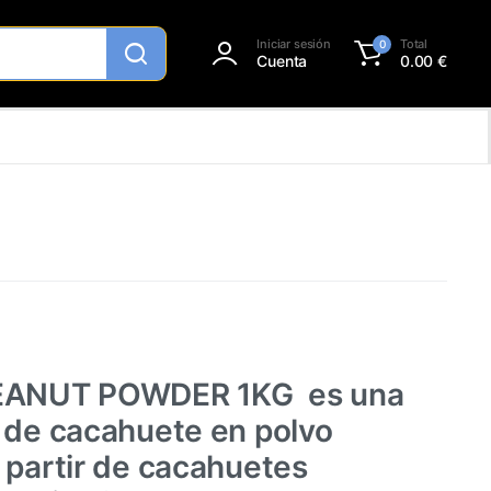
Iniciar sesión
Total
0
Cuenta
0.00
€
PEANUT POWDER 1KG es una
 de cacahuete en polvo
 partir de cacahuetes