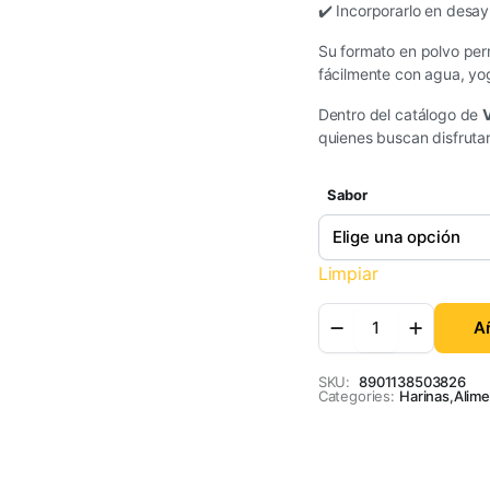
✔️ Incorporarlo en desa
Su formato en polvo per
fácilmente con agua, yog
Dentro del catálogo de
V
quienes buscan disfrutar
Sabor
Limpiar
Añ
SKU:
8901138503826
Categories:
Harinas
,
Alime