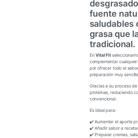
desgrasados
fuente natu
saludables 
grasa que l
tradicional.
En
Vital Fit
seleccionamos
complementar cualquier 
por ofrecer todo el sabo
preparación muy sencilla
Gracias a su proceso de 
proteínas, reduciendo c
convencional.
Es ideal para:
✔️ Aumentar el aporte pr
✔️ Añadir sabor a receta
✔️ Preparar cremas, sals