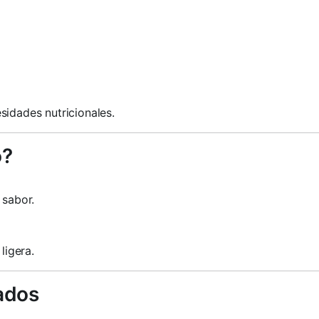
sidades nutricionales.
o?
 sabor.
ligera.
ados