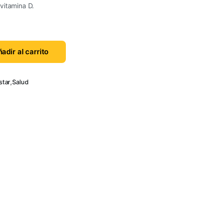
vitamina D.
adir al carrito
star
,
Salud