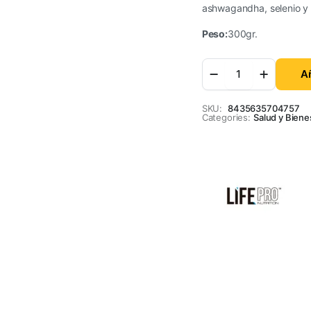
ashwagandha, selenio y 
Peso:
300gr.
Añ
SKU:
8435635704757
Categories:
Salud y Biene