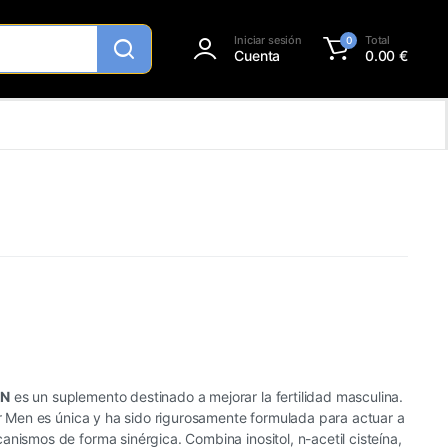
Iniciar sesión
Total
0
Cuenta
0.00
€
AN
es un suplemento destinado a mejorar la fertilidad masculina.
for Men es única y ha sido rigurosamente formulada para actuar a
anismos de forma sinérgica. Combina inositol, n-acetil cisteína,