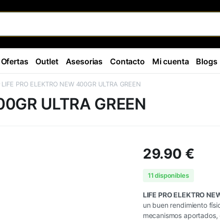
Ofertas
Outlet
Asesorias
Contacto
Mi cuenta
Blogs
LIFE PRO ELEKTRO NEW 400GR ULTRA GREEN
400GR ULTRA GREEN
29.90
€
11 disponibles
LIFE PRO ELEKTRO NE
un buen rendimiento físi
mecanismos aportados, e