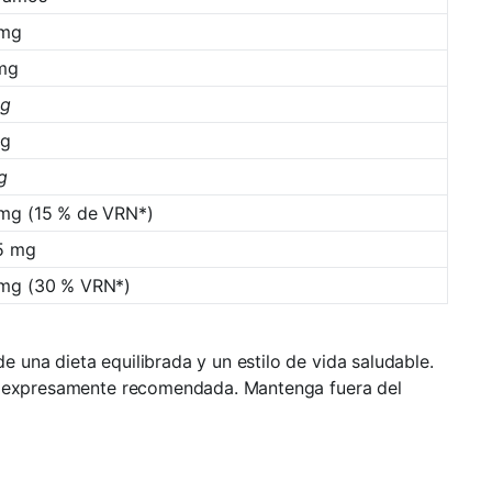
 mg
mg
mg
mg
g
mg (15 % de VRN*)
5 mg
mg (30 % VRN*)
 una dieta equilibrada y un estilo de vida saludable.
ria expresamente recomendada. Mantenga fuera del