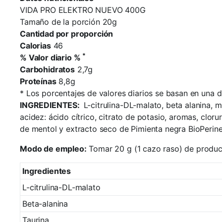
VIDA PRO ELEKTRO NUEVO 400G
Tamaño de la porción 20g
Cantidad por proporción
Calorias
46
*
% Valor diario %
Carbohidratos
2,7g
Proteínas
8,8g
*
Los porcentajes de valores diarios se basan en una di
INGREDIENTES:
L-citrulina-DL-malato, beta alanina, m
acidez: ácido cítrico, citrato de potasio, aromas, clor
de mentol y extracto seco de Pimienta negra BioPerin
Modo de empleo:
Tomar 20 g (1 cazo raso) de product
Ingredientes
L-citrulina-DL-malato
Beta-alanina
Taurina