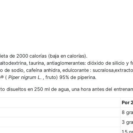
eta de 2000 calorías (baja en calorías).
altodextrina, taurina, antiaglomerantes: dióxido de silicio y
uro de sodio, cafeína anhidra, edulcorante : sucralosa,extra
e® (
Piper nigrum L.
, fruto) 95% de piperina.
o disueltos en 250 ml de agua, una hora antes del entrenam
Por 
8 gr
3 gr
1,5 