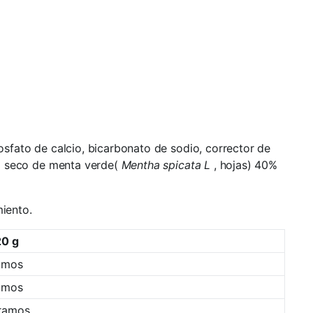
 fosfato de calcio, bicarbonato de sodio, corrector de
cto seco de menta verde(
Mentha spicata L
, hojas) 40%
iento.
20 g
amos
amos
gramos