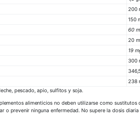
200
150 
60 
20 
19 m
300 
346,
238 
che, pescado, apio, sulfitos y soja.
ementos alimenticios no deben utilizarse como sustitutos de
atar o prevenir ninguna enfermedad. No supere la dosis dia