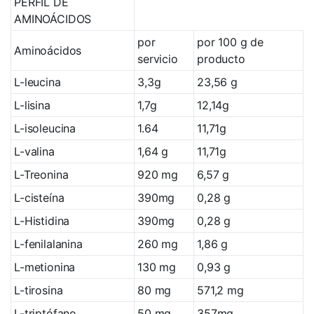
PERFIL DE
AMINOÁCIDOS
por
por 100 g de
Aminoácidos
servicio
producto
L-leucina
3,3g
23,56 g
L-lisina
1,7g
12,14g
L-isoleucina
1.64
11,71g
L-valina
1,64 g
11,71g
L-Treonina
920 mg
6,57 g
L-cisteína
390mg
0,28 g
L-Histidina
390mg
0,28 g
L-fenilalanina
260 mg
1,86 g
L-metionina
130 mg
0,93 g
L-tirosina
80 mg
571,2 mg
L-triptófano
50 mg
357mg