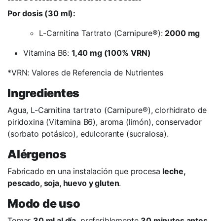
Por dosis (30 ml):
L-Carnitina Tartrato (Carnipure®):
2000 mg
Vitamina B6:
1,40 mg (100% VRN)
*VRN: Valores de Referencia de Nutrientes
Ingredientes
Agua, L-Carnitina tartrato (Carnipure®), clorhidrato de
piridoxina (Vitamina B6), aroma (limón), conservador
(sorbato potásico), edulcorante (sucralosa).
Alérgenos
Fabricado en una instalación que procesa
leche,
pescado, soja, huevo y gluten
.
Modo de uso
Tomar
30 ml al día
, preferiblemente
30 minutos antes