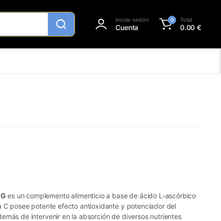
Iniciar sesión
Total
0
Cuenta
0.00
€
MG
es un complemento alimenticio a base de ácido L-ascórbico
a C posee potente efecto antioxidante y potenciador del
emás de intervenir en la absorción de diversos nutrientes