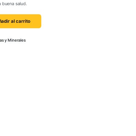
a buena salud.
adir al carrito
as y Minerales