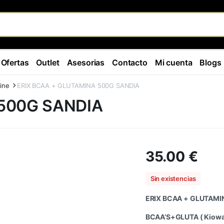
Ofertas
Outlet
Asesorias
Contacto
Mi cuenta
Blogs
ine
ERIX BCAA + GLUTAMINA 500G SANDIA
 500G SANDIA
35.00
€
Sin existencias
ERIX BCAA + GLUTAMI
BCAA’S+GLUTA ( Kiowa Qu