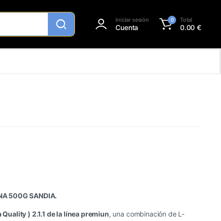
Iniciar sesión
Total
0
Cuenta
0.00
€
NA 500G SANDIA.
ality ) 2.1.1 de la línea premiun
, una combinación de L-