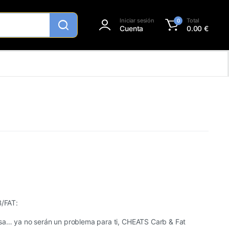
Iniciar sesión
Total
0
Cuenta
0.00
€
/FAT:
asa… ya no serán un problema para ti, CHEATS Carb & Fat