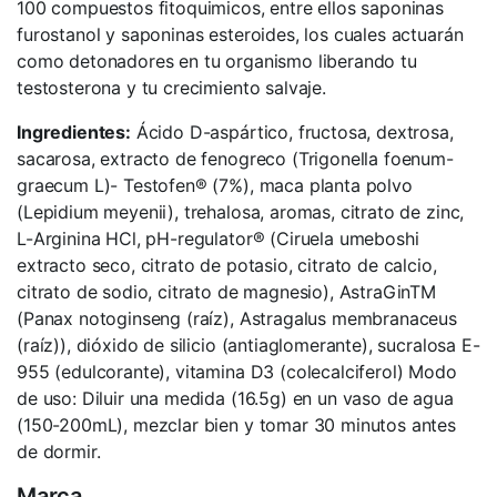
100 compuestos fitoquimicos, entre ellos saponinas
furostanol y saponinas esteroides, los cuales actuarán
como detonadores en tu organismo liberando tu
testosterona y tu crecimiento salvaje.
Ingredientes:
Ácido D-aspártico, fructosa, dextrosa,
sacarosa, extracto de fenogreco (Trigonella foenum-
graecum L)- Testofen® (7%), maca planta polvo
(Lepidium meyenii), trehalosa, aromas, citrato de zinc,
L-Arginina HCl, pH-regulator® (Ciruela umeboshi
extracto seco, citrato de potasio, citrato de calcio,
citrato de sodio, citrato de magnesio), AstraGinTM
(Panax notoginseng (raíz), Astragalus membranaceus
(raíz)), dióxido de silicio (antiaglomerante), sucralosa E-
955 (edulcorante), vitamina D3 (colecalciferol) Modo
de uso: Diluir una medida (16.5g) en un vaso de agua
(150-200mL), mezclar bien y tomar 30 minutos antes
de dormir.
Marca