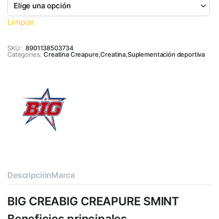
Limpiar
SKU:
8901138503734
Categories:
Creatina Creapure
,
Creatina
,
Suplementación deportiva
Descripción
Marca
BIG CREABIG CREAPURE SMINT
Beneficios principales