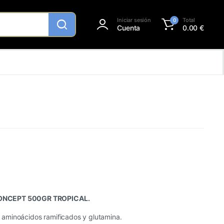
Iniciar sesión
Total
0
Cuenta
0.00
€
ONCEPT 500GR TROPICAL.
aminoácidos ramificados y glutamina.