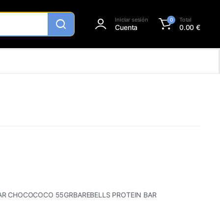
Iniciar sesión
Total
0
Cuenta
0.00
€
BAR CHOCOCOCO 55GRBAREBELLS PROTEIN BAR