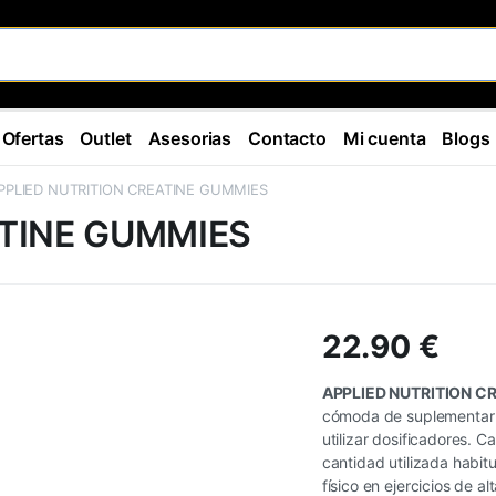
Ofertas
Outlet
Asesorias
Contacto
Mi cuenta
Blogs
PPLIED NUTRITION CREATINE GUMMIES
ATINE GUMMIES
22.90
€
APPLIED NUTRITION C
cómoda de suplementar c
utilizar dosificadores. C
cantidad utilizada habit
físico en ejercicios de a