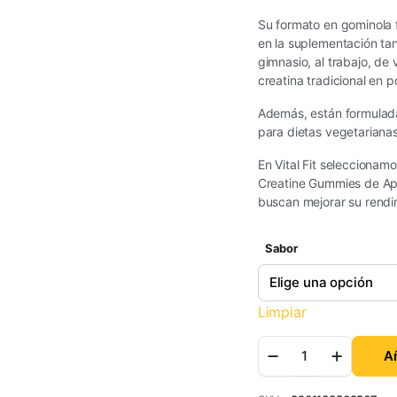
Su formato en gominola f
en la suplementación tan
gimnasio, al trabajo, de 
creatina tradicional en p
Además, están formulada
para dietas vegetarianas 
En Vital Fit seleccionam
Creatine Gummies de App
buscan mejorar su rendim
Sabor
Limpiar
Añ