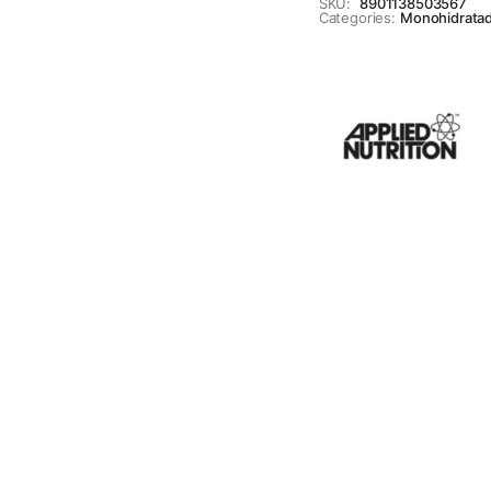
SKU:
8901138503567
Categories:
Monohidrata