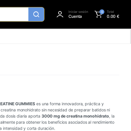
Iniciar sesión
Total
0
Cuenta
0.00
€
REATINE GUMMIES
es una forma innovadora, práctica y
reatina monohidrato sin necesidad de preparar batidos ni
ada dosis diaria aporta
3000 mg de creatina monohidrato
, la
ualmente para obtener los beneficios asociados al rendimiento
lta intensidad y corta duración.