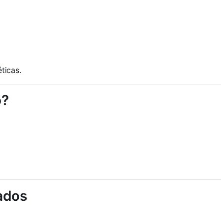
ticas.
o?
ados