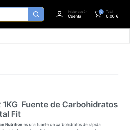
Iniciar sesión
Total
0
Cuenta
0.00
€
 1KG Fuente de Carbohidratos
al Fit
an Nutrition
es una fuente de carbohidratos de rápida