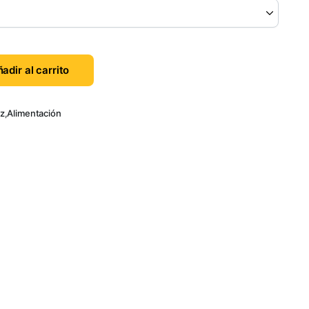
adir al carrito
oz
,
Alimentación