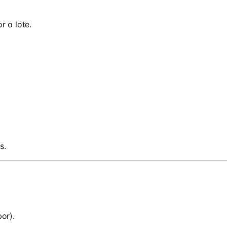
r o lote.
s.
or).