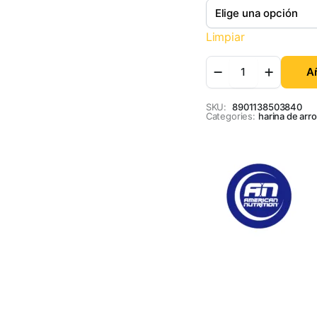
Limpiar
Añ
SKU:
8901138503840
Categories:
harina de arr