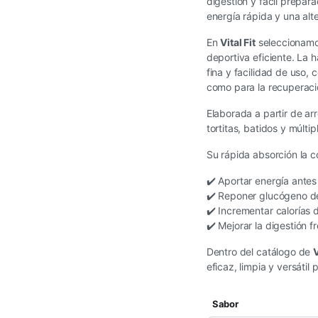
digestión y fácil prepar
energía rápida y una alt
En
Vital Fit
seleccionamos
deportiva eficiente. La h
fina y facilidad de uso, 
como para la recuperaci
Elaborada a partir de a
tortitas, batidos y múlt
Su rápida absorción la c
✔️ Aportar energía antes
✔️ Reponer glucógeno de
✔️ Incrementar calorías d
✔️ Mejorar la digestión f
Dentro del catálogo de
V
eficaz, limpia y versáti
Sabor