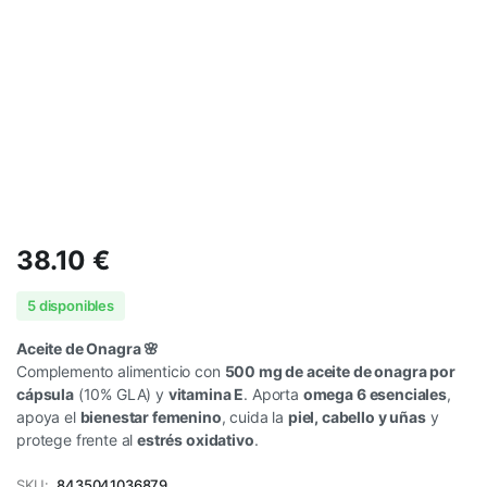
38.10
€
5 disponibles
Aceite de Onagra 🌸
Complemento alimenticio con
500 mg de aceite de onagra por
cápsula
(10% GLA) y
vitamina E
. Aporta
omega 6 esenciales
,
apoya el
bienestar femenino
, cuida la
piel, cabello y uñas
y
protege frente al
estrés oxidativo
.
SKU:
8435041036879