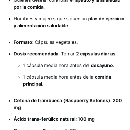
Quienes desean controlar el
apetito y la ansiedad
por la comida
.
Hombres y mujeres que siguen un
plan de ejercicio
y alimentación saludable
.
Formato
: Cápsulas vegetales.
Dosis recomendada
: Tomar
2 cápsulas diarias
:
1 cápsula media hora antes del
desayuno
.
1 cápsula media hora antes de la
comida
principal
.
Cetona de frambuesa (Raspberry Ketones): 200
mg
Ácido trans-ferúlico natural: 100 mg