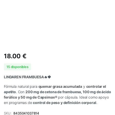
18.00
€
15 disponibles
LINDAREN FRAMBUESA
🔥🍓
Fórmula natural para
quemar grasa acumulada
y
controlar el
apetito
. Con
200 mg de cetona de frambuesa, 100 mg de ácido
ferúlico y 50 mg de Capsimax®
por cápsula. Ideal como apoyo
en programas de
control de peso y definición corporal
.
SKU:
8435041037814